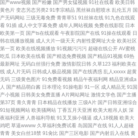
国产www视频
国产粉嫩
国产男女猛视频
91社在线看
欧美日韩
黄色片
变态另态另类2
91李宗精品
黑丝袜自慰喷水
乱伦五月
国
产无码网站
三级无毒免费
青青草51
91丝袜在线
91九色在线观
看
91插
成人中文字幕免费
成年人网站视频
免费在线影院
日本
欧美第一页
国产ts在线观看
午夜影院国产在线
91操在线观看
日
韩在线播放视频
成人大片一级天天
内射性爱网址大全
欧美社区
第一页
欧美在线视频播放
91视频污污污
超碰在线公开
AV蜜桃
吃瓜
日本欧美在线看
国产精选免费视频
国产精品91视频
69热
最新网址
无码白丝强行免费
激情影院日韩
久草123
福利欧美在
线
成人片无码
日韩成人极品视频
国产在线诱惑
乱人xxxxx
超黄
无码
三级黄色图片
91免费看视频
精品午夜福利网
精品亚洲成a
人
国产精品萌白酱
日本理论
91操电影
91一区
成人精品无
91国
产小视频
日韩美女免费直播
A片网站网址
激情文学色
国产主播
第37页
青久青青
日本精品在线播放
三级A片
国产日韩亚洲综合
91短视频网站
欧美骚网站
丁香五月天亚洲
欧美大粗吊人妖
深
夜福利亚洲
人兽福利导航
91叉叉操小骚逼
成人18视频
欧美大
鸡吧
草逼wwww
久草福利免费试看
岛国国产在线
91人人超碰
青青
美女白丝18禁
91肏比
国产三区电影
国产内射后入在线
黄