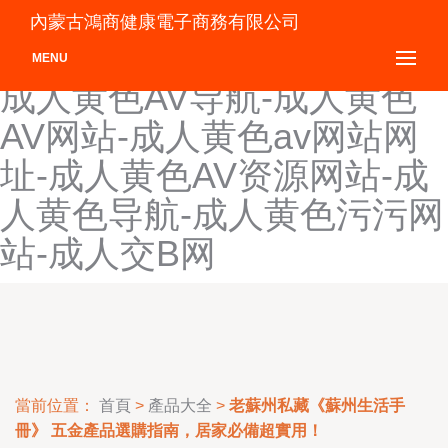
成人黑料AV第一页-成人黄
內蒙古鴻商健康電子商務有限公司
色AⅤ网站-成人黄色AV大全-
MENU
成人黄色AV导航-成人黄色
AV网站-成人黄色av网站网
址-成人黄色AV资源网站-成
人黄色导航-成人黄色污污网
站-成人交B网
當前位置：
首頁
>
產品大全
>
老蘇州私藏《蘇州生活手
冊》 五金產品選購指南，居家必備超實用！