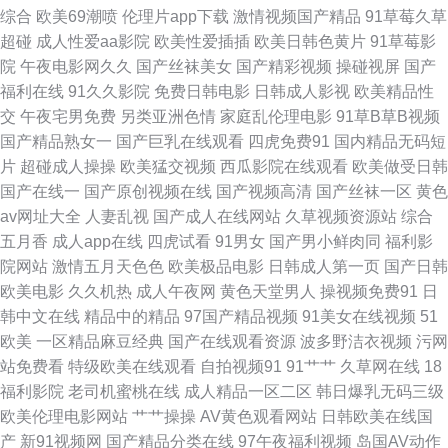
综合
欧美69潮喷
伦理片app下载
激情视频国产精品
91草莓久草
影小说网站 久久伊人精品视频 欧美在线一二 日本AV在线直播 日韩成人免费
超碰
成人性爱aa影院
欧美性爱插插
欧美日韩色黄片
91草莓影
院
午夜电影网久久
国产丝袜美女
国产精彩视频
操碰视屏
国产
A∨ 五月丁香影院 亚洲天堂色网站 91热播社区 97色色资源站 AVV春色 丁香
福利在线
91久久影院
免费日韩电影
日韩成人影视
欧美精品性
交
午夜宅男免费
另类亚洲色情
家庭乱伦理电影
91草B草B视频
五月天堂影院 国产海角社区 国偷传媒 激情乱伦视频 久草香蕉网址 欧美足足
国产精品熟女一
国产巨乳在线观看
四虎免费91
国内精品无码短
片
超碰成人操操
欧美猛交视频
西瓜影院在线观看
欧美做受日韩
交 色图另类欧美 午夜免费电影 伊人久久综合精品 91网站秘密入口 超碰人人
国产在线一
国产原创视频在线
国产视频高清
国产丝袜一区
黄色
av网址大全
人妻乱视
国产成人在线网站
久草视频资源站
综合
超碰 高清91ncn 黑丝操av 久久草超碰 欧美自慰一区 日韩肏屄片 婷婷五月花
五月香
成人app在线
四虎试看
91男女
国产男小鲜肉同
福利影
院网站
激情五月天色色
欧美极品电影
日韩成人第一页
国产日韩
激情 亚洲少妇午夜激情 福利视频久 精品久久伊人超碰 欧美性爱二区 日韩色
欧美电影
久久机热
成人午夜网
黄色天堂男人
操视频免费91
日
韩中文在线
精品中的精品
97国产精品视频
91美女在线视频
51
黄网 熟女少妇系列 91吃瓜国产视频 国产探花123 另类在线 青青草国产播放
欧美
一区精品麻豆经典
国产在线观看资源
波多野洁衣视频
污网
站免费看
特级欧美在线观看
自拍视频91
91艹艹
久草网在线
18
日韩AB 在线黑丝91 91网站在线看 俺也操激情五月天 大香蕉AB片 国产一二
福利影院
老司机蜜桃在线
成人精品一区二区
韩日爆乳无码三级
欧美伦理电影网站
艹艹操操
AV黄色观看网站
日韩欧美在线国
三四视频 另类网站 日本成人A片网 神马黄色影院 在线a久青草视频 aaa青青
产
新91视频网
国产精品分类在线
97午夜福利视频
岛国AV动作