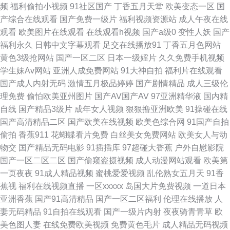
频
福利偷拍小视频
91社区国产
丁香五月天堂
欧美变态一区
国
视频网 丰满人妻影片 国产美女喷水 黄色电影黄址 欧美性爱直播 日本色视频
产综合在线观看
国产免费一级片
福利视频资源站
成人午夜在线
观看
欧美图片在线观看
在线观看h视频
国产a级0
变性人妖
国产
日韩精品3区2区 日日干天天日 91蓝莓视频 国产网络自拍 97视频总站 国产
福利永久
日韩中文字幕观看
足交在线播放91
丁香五月色网站
黄色3级抢网站
国产一区二区
日本一级婬片
久久免费手机视频
喷水在线观看 九九伊人大香蕉 欧美自慰喷水网站 日韩AV影视中文 五月丁香
学生妹Av网站
亚洲人成免费网站
91大神自拍
福利片在线观看
国产成人内射无码
激情五月极品婷婷
国产剧情精品
成人三级伦
成人网站 亚洲成人艺术网 在线肛交 爱豆传媒映画 超碰欧美成人 人妻人人摸
理免费
偷怕欧美亚州图片
国产AV国产AV
97亚洲精华液
国内精
自线
国产精品3级片
成年女人视频
狠狠撸亚洲欧美
91操碰在线
亚洲黄色免费电影 91白丝尤物 91性条小网站 抖阴成人免费观看 九一福利区
国产高清精品二区
国产欧美在线视频
欧美色综合网
91国产自拍
偷拍
香蕉911
花蝴蝶看片免费
白丝美女免费网站
欧美女人与动
色色韩日 91逼在线 久草日本在线 免费成人 人人肏屄 日本无码五区 午夜少
物交
国产精品无码电影
91插插库
97超碰大香蕉
户外自慰影院
国产一区二区二区
国产偷窥盗摄视频
成人动漫网站观看
欧美第
好福利 亚洲成人一区 亚洲AV炮图 91成人区 91大神片子 91成人区 91丝足日
一页夜夜
91成人精品视频
蜜桃爱爱视频
乱伦熟女五月天
91香
蕉视
福利在线视频直播
一区xxxxx
岛国大片免费视频
一道日本
韩在线 菠萝av在现款看 超碰人人98色 国产精品大猫AV 韩国青草在线视频
亚洲香蕉
国产91高清精品
国产一区二区福利
伦理在线播放
人
妻无码精品
91自拍在线观看
国产一级片内射
夜夜骑青青草
欧
九一性爱免费视频 蜜桃91无码入口 人人摸人人摸 亚洲色图色五月 九九热只
美色图人妻
在线免费欧美视频
免费黄色毛片
成人精品无码视频