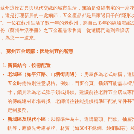
在蘇州這座古典與現代交織的城市生活，無論是修繕老宅的一扇
窗，還是打理新居的一處細節，五金產品都是居家過日子的“隱形
臣”。一位在蘇州生活了數十年的老蘇州，將自己多年的經驗濃縮
這份《蘇州生活手冊》之五金產品零售篇，從選購門道到靠譜店
鋪，為您一一道來。
一、 蘇州五金選購：因地制宜的智慧
新舊結合，按需配置
：
老城區（如平江路、山塘街周邊）
：房屋多為老式結構，選
五金時需特別注意規格。例如，門窗合頁、插銷可能需非標
寸，鎖具常為老式彈子鎖或掛鎖。建議前往老牌五金店或專
的傳統建材市場尋找，老師傅往往能提供精準匹配的零件甚
定制服務。
新城區及現代小區
：以標準件為主。選購龍頭、門鎖、抽屜
軌等，應優先考慮品牌、材質（如304不銹鋼、純銅閥芯）