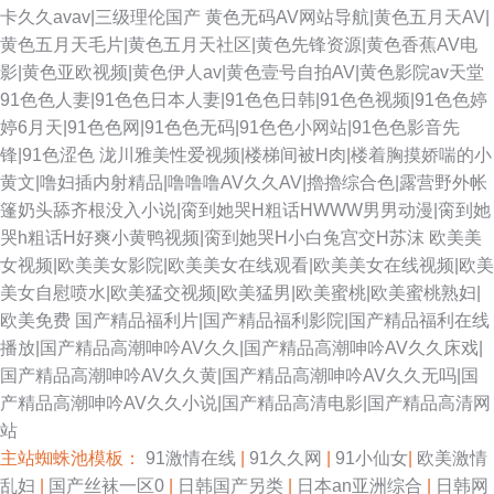
卡久久avav|三级理伦国产
黄色无码AV网站导航|黄色五月天AV|
黄色五月天毛片|黄色五月天社区|黄色先锋资源|黄色香蕉AV电
影|黄色亚欧视频|黄色伊人av|黄色壹号自拍AV|黄色影院av天堂
91色色人妻|91色色日本人妻|91色色日韩|91色色视频|91色色婷
婷6月天|91色色网|91色色无码|91色色小网站|91色色影音先
锋|91色涩色
泷川雅美性爱视频|楼梯间被H肉|楼着胸摸娇喘的小
黄文|噜妇插内射精品|噜噜噜AV久久AV|擼擼综合色|露营野外帐
篷奶头舔齐根没入小说|脔到她哭H粗话HWWW男男动漫|脔到她
哭h粗话H好爽小黄鸭视频|脔到她哭H小白兔宫交H苏沫
欧美美
女视频|欧美美女影院|欧美美女在线观看|欧美美女在线视频|欧美
美女自慰喷水|欧美猛交视频|欧美猛男|欧美蜜桃|欧美蜜桃熟妇|
欧美免费
国产精品福利片|国产精品福利影院|国产精品福利在线
播放|国产精品高潮呻吟AV久久|国产精品高潮呻吟AV久久床戏|
国产精品高潮呻吟AV久久黄|国产精品高潮呻吟AV久久无吗|国
产精品高潮呻吟AV久久小说|国产精品高清电影|国产精品高清网
站
主站蜘蛛池模板：
91激情在线
|
91久久网
|
91小仙女
|
欧美激情
乱妇
|
国产丝袜一区0
|
日韩国产另类
|
日本an亚洲综合
|
日韩网