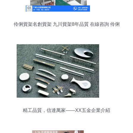
伶俐貨架名創貨架 九川貨架8年品質 在線咨詢 伶俐
貨架
精工品質，信達萬家——XX五金企業介紹