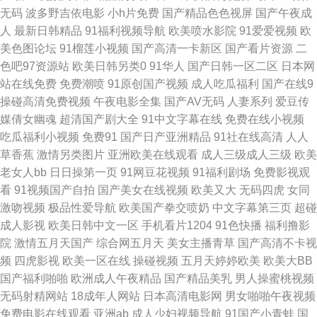
无码
波多野吉依电影
小h片免费
国产精品色色视屏
国产午夜成
草网 成人AV资源站 国产另类在线 精品国产91 欧美福利电影 日本人妻熟妇
人
最新日韩精品
91福利视频导航
欧美喷水影院
91爱爱视频
欧
美色图论坛
91榴莲小视频
国产高清一卡新区
国产看片资源
二
深夜激情在线观看 先锋影音熟女 在线看免费91 97成人自拍 超碰在线青草97
色吧97资源站
欧美日韩另类0
91华人
国产日韩一区二区
日本网
站在线免费
免费潮喷
91原创国产视频
成人吃瓜福利
国产在线9
国产色网 精品国产自 欧美成人性交 日韩乱欲影院 丝袜美足 午夜在线电影 在
操碰高清免费视频
午夜电影全集
国产AV无码
人妻系列
爱豆传
媒倩女幽魂
超清国产剧大全
91中文字幕在线
免费在线小视频
线导航AV 91色美白乳 超碰婷婷色 国产最新区久久 久久嫩草精品久久 欧美
吃瓜福利小视频
免费91
国产日产亚洲精品
91社在线高清
人人
草香蕉
激情另类图片
亚洲欧美在线观看
成人三级成人三级
欧美
另类人妖77 日韩色黄 无码福利导航 91精品国产白丝 国产情侣久久 日本免费
老女人bb
日日操第一页
91网豆花视频
91福利剧场
免费影视观
看
91视频国产自拍
国产美女在线视频
欧美又大
无码四虎
女同
高清黄站 97人人搞 久久人人天天超碰 熟女3P内射国产 成人电影黄色亚洲
激吻视频
极品性爱导航
欧美国产拳交喷奶
中文字幕第三页
超碰
成人影视
欧美日韩中文一区
手机看片1204
91色快播
福利撸影
欧美日韩国产有线 欧美丝袜性爱A片 午夜男人站 91链接免费下载 成人A大片
院
激情五月天国产
综合网五月天
美女主播青草
国产高清不卡视
频
四虎影视
欧美一区在线
操碰视频
五月天婷婷欧美
欧美大BB
狠狠鲁无码网站 欧美日韩免费A级 日日肏肏 香蕉视讯 91青草娱乐 成人看片
国产福利啪啪
欧洲成人午夜精品
国产精品美乳
男人操蜜桃视频
无码射精网站
18成年人网站
日本高清电影网
男女啪啪午夜视频
91 国产乱人乱偷AV 狼友导航主页 欧日韩123 抖阴在线看 麻豆传媒视频网站
免费电影在线观看
亚洲ab
成人少妇视频导航
91国产小青蛙
国