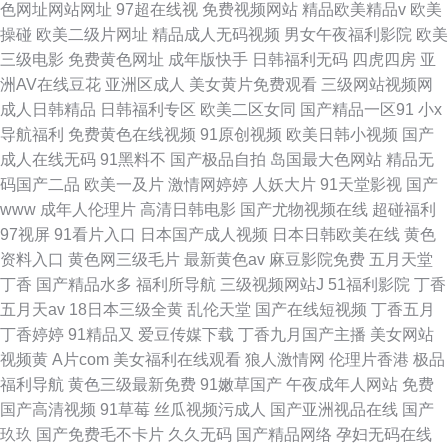
色网址网站网址
97超在线视
免费视频网站
精品欧美精品v
欧美
操碰
欧美二级片网址
精品成人无码视频
男女午夜福利影院
欧美
三级电影
免费黄色网址
成年版快手
日韩福利无码
四虎四房
亚
洲AV在线豆花
亚洲区成人
美女黄片免费观看
三级网站视频网
成人日韩精品
日韩福利专区
欧美二区女同
国产精品一区91
小x
导航福利
免费黄色在线视频
91原创视频
欧美日韩小视频
国产
成人在线无码
91黑料不
国产极品自拍
岛国最大色网站
精品无
码国产二品
欧美一及片
激情网婷婷
人妖大片
91天堂影视
国产
www
成年人伦理片
高清日韩电影
国产尤物视频在线
超碰福利
97视屏
91看片入口
日本国产成人视频
日本日韩欧美在线
黄色
资料入口
黄色网三级毛片
最新黄色av
麻豆影院免费
五月天堂
丁香
国产精品水多
福利所导航
三级视频网站J
51福利影院
丁香
五月天av
18日本三级全黄
乱伦天堂
国产在线短视频
丁香五月
丁香婷婷
91精品又
爱豆传媒下载
丁香九月国产主播
美女网站
视频黄
A片com
美女福利在线观看
狼人激情网
伦理片香港
极品
福利导航
黄色三级最新免费
91嫩草国产
午夜成年人网站
免费
国产高清视频
91草莓
丝瓜视频污成人
国产亚洲视品在线
国产
玖玖
国产免费毛不卡片
久久无码
国产精品网络
孕妇无码在线