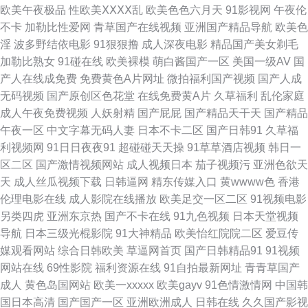
欧美午夜极品
性欧美ⅩⅩⅩⅩ乱
欧美色色六月天
91影视网
午夜伦
有精品 日韩精品视频 午夜导航av 亚洲独家黄色网址 亚洲无码卡1 伊人蕉久
不卡
加勒比性爱网
青草国产在线视频
亚洲国产精品导航
欧美色
淫
波多野结依电影
91狠狠撸
成人深夜电影
精品国产美女剃毛
影院 91n91c 91视频青青操 av影院首页 www91日本 肏屄网页 国产99 国产
加勒比熟女
91碰在线
欧美裸模
萌白酱国产一区
美国一级AV
国
产人在线成免费
免费黄色A片网址
微拍福利国产视频
国产人成
干逼视频 国产欧美撸日韩 另类av磁力 免费久久黄色 日韩欧美国产精品 午夜
无码视频
国产原创区色花堂
在线免费黄A片
久草福利
乱伦家庭
成人午夜免费视频
人妖射精
国产屁屁
国产精品天干天
国产精品
无码伦理 在线91 91黄色大片 91九色性爱 97色色中文字幕 www91海角 超碰
午夜一区
中文字幕无码人妻
日本不卡二区
国产日韩91
久草福
利视频网
91日日夜夜91
超碰碰天天操
91草草酒店视频
韩日一
注妇 黑丝巨乳 美女午夜影院 欧美大片视频 欧美在一区 日韩乱欲影院 色色一
区二区
国产激情视频网站
成人视频日本
茄子视频污
亚洲色欲天
天
成人丝瓜视频下载
日韩逼网
精东传媒入口
黄wwww色
香港
本道 探花巨乳 午夜福利剧院 性爱福利社 亚洲成人综合网址 91夫妻交友视频
伦理电影在线
成人影院在线播放
欧美足交一区二区
91视频电影
另类四虎
亚洲东京热
国产不卡在线
91九色视频
日本天堂视频
91蜜桃福利视频 jk啪啪内射 爱豆传媒AV 东京热图区 国产喷水福利 国产又大
导航
日本三级光棍影院
91大神精品
欧美怡红院院二区
爱豆传
媒观看网站
综合日韩欧美
草逼网首页
国产日韩精品91
91视频
又色 精品蔬菜一区二区 久草免费福利资源 欧美日韩福利微拍 日韩精品一二
网站在线
69性影院
福利资源在线
91自拍最新网址
青青草国产
成人
黄色岛国网站
欧美一xxxxx
欧美gayv
91色情激情网
中国韩
三四 色图亚洲欧美东方 白丝美女后入内射 豆花日韩精品 国产AV高清 黄色电
国日本高清
国产国产一区
亚洲欧洲成人
日韩在线
久久国产影视