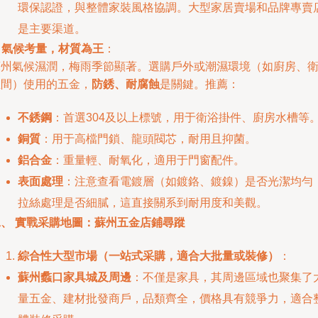
環保認證，與整體家裝風格協調。大型家居賣場和品牌專賣
是主要渠道。
.
氣候考量，材質為王
：
蘇州氣候濕潤，梅雨季節顯著。選購戶外或潮濕環境（如廚房、
生間）使用的五金，
防銹、耐腐蝕
是關鍵。推薦：
不銹鋼
：首選304及以上標號，用于衛浴掛件、廚房水槽等
銅質
：用于高檔門鎖、龍頭閥芯，耐用且抑菌。
鋁合金
：重量輕、耐氧化，適用于門窗配件。
表面處理
：注意查看電鍍層（如鍍鉻、鍍鎳）是否光潔均勻
拉絲處理是否細膩，這直接關系到耐用度和美觀。
二、 實戰采購地圖：蘇州五金店鋪尋蹤
綜合性大型市場（一站式采購，適合大批量或裝修）
：
蘇州蠡口家具城及周邊
：不僅是家具，其周邊區域也聚集了
量五金、建材批發商戶，品類齊全，價格具有競爭力，適合