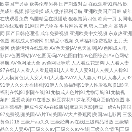
欧美国产另类
欧美伦理另类
国产刺激对白
在线观看91精品
欧
美成年视频
操碰操揉
成人微拍福利导航
亚洲欧美国产日韩
成年
在线观看免费
岛国精品在线播放
狠狠撸第四色
欧美一页
女同电
影在线观看
91网国产尤物在
毛片网站黄色
狼人三级片
高清男
同
国产日韩伦理淫
成年免费视频
亚洲欧美中文视频
东京热亚洲
色图
蜜桃成人超碰网
91精品小视频
久草福利免费视影
五月天
堂网
伪娘污污在线观看
AV色天堂|AV色天堂网|AV色图成人电
影|av色图网站|AV色图无码|AV色图自拍|av色图综合|AV色网站
导航|AV色网址大全|av色网址导航
人人看豆花黑料|人人看人妻
97在线|人人看人人看超碰91|人人看人人妻91|人人摸人人操91|
人人模黄色|人人女人97|人人妻AVAV|人人妻人91|人人妻人人92
91伊人久久大香线蕉|91伊人久热福利|91伊人性爱视频|91影院
福利在线|91影院在线|91尤物成人色片|91尤物导航|91尤物视
频|91爰爱欧美|91在播放
麻豆探花91探花系列|麻豆偷拍色图|麻
豆香蕉福利|麻豆性爱Av在线播放|麻豆秀秀影|麻豆一级A片|美国
97免费视频|美国AA片Tv|美国AV大片香蕉网|美国av电影网
三级
黄色片18|三级斤aa久久|三级经典av在线|三级精品播放|三级精
品久久人妻AV|三级久久av|三级久久av在线|三级久久情侣|三级