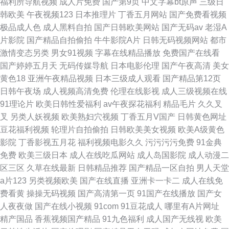
福利所导航视频
成人片免费
国产第9页
中文字幕bt原声
三级日
韩欧美
午夜视频123
日本推理片
丁香五月网站
国产免费看视频
极品成人色
成人黑料自拍
国产日韩欧美网站
国产无码av
老湿A
片影院
国产精品自拍偷拍
牛牛影院A片
日韩无码视频网站
都市
激情变态另类
男女91视频
字幕在线精品播放
免费国产在线看
国产婷婷五月天
无码传媒导航
日本电影伦理
国产午夜高清
美女
黄色18
亚洲午夜精品视频
日本三级成人观看
国产精品第12页
日韩午夜场
成人视频高清免费
伦理在线影视
成人三级视频在线
91理论片
欧美日韩性爱福利
av午夜探花福利
精品毛片
久久叉
叉
另类人妖视频
欧美熟妇穴视频
丁香五月V国产
日韩黄色网址
豆花福利视频
轮理片自拍偷拍
日韩欧美美女视频
欧美A级黄色
影院
丁香影视五月花
福利视频电影久久
污污污污免费
91金典
免费
欧美三级日本
成人在线吃瓜网站
成人岛国影院
成人动漫二
区三区
久草在线最新
日韩精品推荐
国产精品一区自拍
男人天堂
a片123
另类视频欧美
国产在线直播
亚洲卡一卡二
成人在线免
费看黄
操操无码视频
国产高清第一页
91国产在线播放
国产女
人夜夜做
国产在线小视频
91com
91豆花成人
哪里有A片网址
精产国品
香蕉视频国产精品
91九色福利
成人国产无线视
欧美