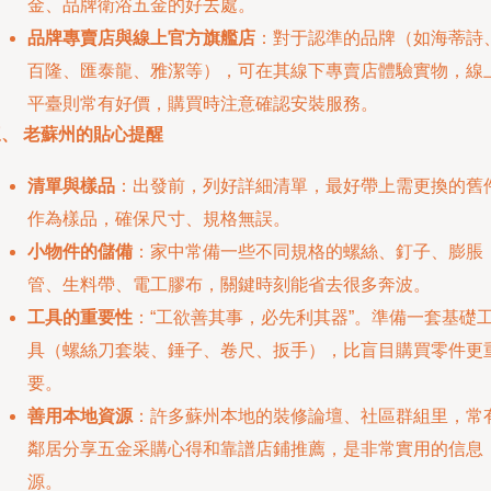
金、品牌衛浴五金的好去處。
品牌專賣店與線上官方旗艦店
：對于認準的品牌（如海蒂詩
百隆、匯泰龍、雅潔等），可在其線下專賣店體驗實物，線
平臺則常有好價，購買時注意確認安裝服務。
、 老蘇州的貼心提醒
清單與樣品
：出發前，列好詳細清單，最好帶上需更換的舊
作為樣品，確保尺寸、規格無誤。
小物件的儲備
：家中常備一些不同規格的螺絲、釘子、膨脹
管、生料帶、電工膠布，關鍵時刻能省去很多奔波。
工具的重要性
：“工欲善其事，必先利其器”。準備一套基礎
具（螺絲刀套裝、錘子、卷尺、扳手），比盲目購買零件更
要。
善用本地資源
：許多蘇州本地的裝修論壇、社區群組里，常
鄰居分享五金采購心得和靠譜店鋪推薦，是非常實用的信息
源。