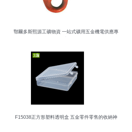
鄂爾多斯熙源工礦物資 一站式礦用五金機電供應專
家
F15038正方形塑料透明盒 五金零件零售的收納神
器