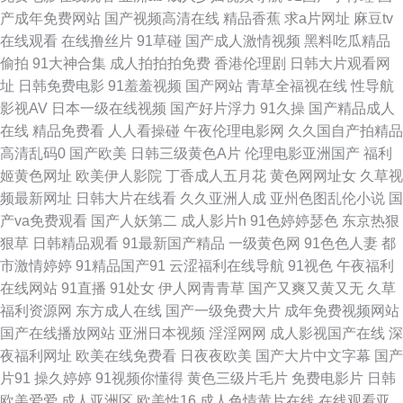
产成年免费网站
国产视频高清在线
精品香蕉
求a片网址
麻豆tv
日韩精品免费视频 先锋在线资源 91人妻国产 不卡综合21 国产123页 黄色午
在线观看
在线撸丝片
91草碰
国产成人激情视频
黑料吃瓜精品
偷拍
91大神合集
成人拍拍拍免费
香港伦理剧
日韩大片观看网
夜AV 美女黄视WWWW 91prontv 俺去也资源站 国产精品玖玖玖 老湿影视 人
址
日韩免费电影
91羞羞视频
国产网站
青草全福视在线
性导航
影视AV
日本一级在线视频
国产好片浮力
91久操
国产精品成人
人艹肏 四虎福利导航 激情五月天综合网 人妖拳交女 综合色色综合 av资源在
在线
精品免费看
人人看操碰
午夜伦理电影网
久久国自产拍精品
高清乱码0
国产欧美
日韩三级黄色A片
伦理电影亚洲国产
福利
线网站 老司机色网导航 日韩综合色 伊人午夜理论 99三级伦理片网 国产成人
姬黄色网址
欧美伊人影院
丁香成人五月花
黄色网网址女
久草视
频最新网址
日韩大片在线看
久久亚洲人成
亚州色图乱伦小说
国
后入 久久国产伊人影院 日本韩国颜射 香蕉视频黄色 91网站入口桃色 天天搞
产va免费观看
国产人妖第二
成人影片h
91色婷婷瑟色
东京热狠
狠草
日韩精品观看
91最新国产精品
一级黄色网
91色色人妻
都
穴 97超碰青娱乐 福利淫导航 久久偷精品 日本A片网址 五月天婷婷色色图 91
市激情婷婷
91精品国产91
云涩福利在线导航
91视色
午夜福利
在线网站
91直播
91处女
伊人网青青草
国产又爽又黄又无
久草
超碰人人 Av夜福利 福利社17p 九九热精品 伊人久久狼人 超碰ts国产精品 国
福利资源网
东方成人在线
国产一级免费大片
成年免费视频网站
国产在线播放网站
亚洲日本视频
淫淫网网
成人影视国产在线
深
产专区欧美 欧美变态一区 婷婷97www 91av狼友 www色五月 国产少萝视频
夜福利网址
欧美在线免费看
日夜夜欧美
国产大片中文字幕
国产
片91
操久婷婷
91视频你懂得
黄色三级片毛片
免费电影片
日韩
麻豆 老熟女精品视频1 91经典三级 超碰日韩无码 九九草在线碰视频 欧美三
欧美爱爱
成人亚洲区
欧美性16
成人色情黄片在线
在线观看亚