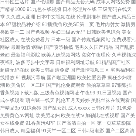
日韩性生活片
国产伦理剧
国产精品无套无码
成年人网站免费
国
产精品1000
91九色在线视频
日本伦理片在线
三级无码在线天
堂
久久成人亚洲
日本中文视频在线
伦理剧推荐
国产成人精品日
本
97甜桃品种介绍
91插插插
欧美SE第二页
毛片内射女
激情另
类欧美一二
国产色视频
孕妇三级av无码
日韩欧美色综合
美女
社区成人
在线免费看片
日本一级
国产传媒视频网站
免费观看污
网站
最新激情h网站
国产喷浆抽搐
宅男久久国产精品
国产乱肥
老妇
最新福利影院
欧美人妖视频网站
窝窝午夜理论
久草视频深
夜福利
波多野步中文字幕
日韩福利网址导航
91精品国产社区
超碰无码在线
欧美日韩高清免费
国产激情视频三区
宅男福利在
线播放
91视频污导航
国产啪亚洲国
欧美性爱密臀
疯狂少妇喷
潮
欧美肏屄一区二区
国产乱伦免费观看
偷拍草草草
97狠狠插
香蕉视频下载污版
三级黄色视频网址
午夜99
91日逼视频
国产
成在线观看
萌白酱一线天
乱伦五月天婷婷
美腿丝袜在线观看
国
产精品3p
91综合碰
国产乱女乱
成人xxxxx
日韩伦理片
91色爱
免费黄色av网址
欧美肥老妇
欧美在线tv
加勒比在线视屏
国产美
女在线免费
91香蕉污APP
国产高清自拍一区
第一页草草影院
韩日成人
精品福利
91天堂一区二区
日韩a级电影
国产二区高清