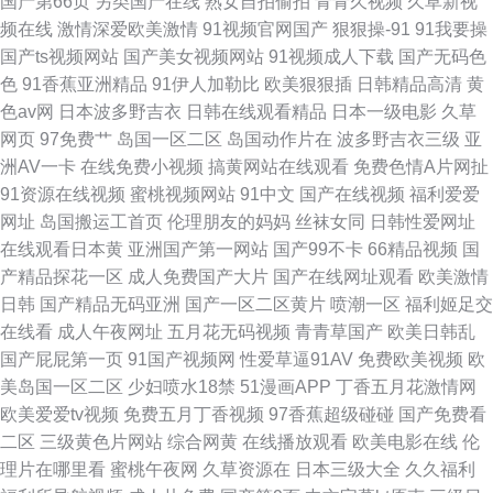
国产第66页
另类国产在线
熟女自拍偷拍
青青久视频
久草新视
频在线
激情深爱欧美激情
91视频官网国产
狠狠操-91
91我要操
国产ts视频网站
国产美女视频网站
91视频成人下载
国产无码色
色
91香蕉亚洲精品
91伊人加勒比
欧美狠狠插
日韩精品高清
黄
色av网
日本波多野吉衣
日韩在线观看精品
日本一级电影
久草
网页
97免费艹
岛国一区二区
岛国动作片在
波多野吉衣三级
亚
洲AV一卡
在线免费小视频
搞黄网站在线观看
免费色情A片网扯
91资源在线视频
蜜桃视频网站
91中文
国产在线视频
福利爱爱
网址
岛国搬运工首页
伦理朋友的妈妈
丝袜女同
日韩性爱网址
在线观看日本黄
亚洲国产第一网站
国产99不卡
66精品视频
国
产精品探花一区
成人免费国产大片
国产在线网址观看
欧美激情
日韩
国产精品无码亚洲
国产一区二区黄片
喷潮一区
福利姬足交
在线看
成人午夜网址
五月花无码视频
青青草国产
欧美日韩乱
国产屁屁第一页
91国产视频网
性爱草逼91AV
免费欧美视频
欧
美岛国一区二区
少妇喷水18禁
51漫画APP
丁香五月花激情网
欧美爱爱tv视频
免费五月丁香视频
97香蕉超级碰碰
国产免费看
二区
三级黄色片网站
综合网黄
在线播放观看
欧美电影在线
伦
理片在哪里看
蜜桃午夜网
久草资源在
日本三级大全
久久福利