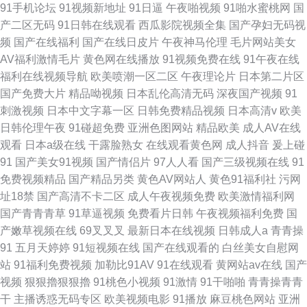
91手机论坛
91视频新地址
91日逼
午夜啪视频
91啪水蜜桃网
国
产二区无码
91日韩在线观看
西瓜影院视频全集
国产孕妇无码视
频
国产在线福利
国产在线日皮片
午夜神马伦理
毛片网站美女
AV福利激情毛片
黄色网在线播放
91视频免费在线
91午夜在线
福利在线视频导航
欧美喷潮一区二区
午夜理论片
日本第二片区
国产免费大片
精品呦视频
日本乱伦高清无码
深夜国产视频
91
刺激视频
日本中文字幕一区
日韩免费精品视频
日本高清v
欧美
日韩伦理午夜
91碰超免费
亚洲色图网站
精品欧美
成人AV在线
观看
日本a级在线
干露脸熟女
在线观看黄色网
成人抖音
爰上碰
91
国产美女91视频
国产情侣片
97人人看
国产三级视频在线
91
免费视频精品
国产精品另类
黄色AV网站人
黄色91福利社
污网
址18禁
国产高清不卡二区
成人午夜视频免费
欧美激情福利网
国产青青青草
91草逼视频
免费看片日韩
午夜视频福利免费
国
产嫩草视频在线
69叉叉叉
最新日本在线视频
日韩成人a
青青操
91
五月天婷婷
91短视频在线
国产在线观看的
白丝美女自慰网
站
91福利免费视频
加勒比91AV
91在线观看
黄网站av在线
国产
视频
狠狠擼狠狠擼
91桃色小视频
91激情
91干啪啪
青青操青青
干
主播诱惑无码专区
欧美视频电影
91播放
麻豆桃色网站
亚洲