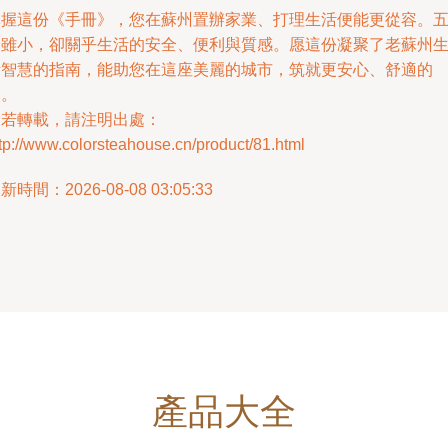
掌握這份《手冊》，您在蘇州置辦家業、打理生活便能更從容。
金雖小，卻關乎生活的安全、便利與質感。愿這份凝聚了老蘇州
活智慧的指南，能助您在這座美麗的城市，筑就更安心、舒適的
家。
如若轉載，請注明出處：
tp://www.colorsteahouse.cn/product/81.html
新時間：2026-08-08 03:05:33
產品大全