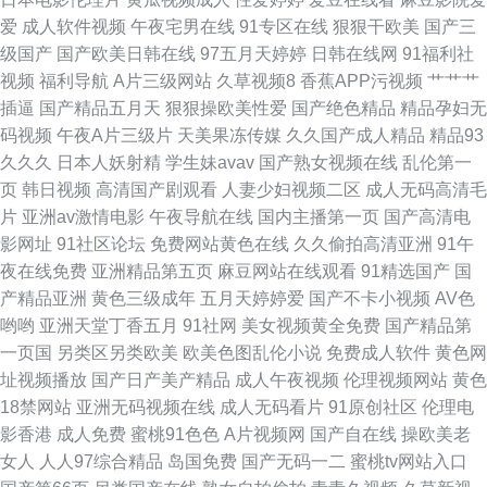
爱
成人软件视频
午夜宅男在线
91专区在线
狠狠干欧美
国产三
网站 国产91蜜臀人妻 久久青青草视频 日本黄色网 91精品手机9 福利撸撸导
级国产
国产欧美日韩在线
97五月天婷婷
日韩在线网
91福利社
视频
福利导航
A片三级网站
久草视频8
香蕉APP污视频
艹艹艹
航 久久色网 日韩欧美黄黄色 最新超碰午夜网站
插逼
国产精品五月天
狠狠操欧美性爱
国产绝色精品
精品孕妇无
码视频
午夜A片三级片
天美果冻传媒
久久国产成人精品
精品93
久久久
日本人妖射精
学生妹avav
国产熟女视频在线
乱伦第一
页
韩日视频
高清国产剧观看
人妻少妇视频二区
成人无码高清毛
片
亚洲av激情电影
午夜导航在线
国内主播第一页
国产高清电
影网址
91社区论坛
免费网站黄色在线
久久偷拍高清亚洲
91午
夜在线免费
亚洲精品第五页
麻豆网站在线观看
91精选国产
国
产精品亚洲
黄色三级成年
五月天婷婷爱
国产不卡小视频
AV色
哟哟
亚洲天堂丁香五月
91社网
美女视频黄全免费
国产精品第
一页国
另类区另类欧美
欧美色图乱伦小说
免费成人软件
黄色网
址视频播放
国产日产美产精品
成人午夜视频
伦理视频网站
黄色
18禁网站
亚洲无码视频在线
成人无码看片
91原创社区
伦理电
影香港
成人免费
蜜桃91色色
A片视频网
国产自在线
操欧美老
女人
人人97综合精品
岛国免费
国产无码一二
蜜桃tv网站入口