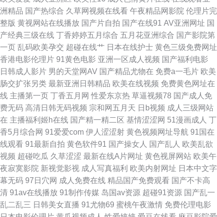
洲精品
国产热综合
久草网视频在线看
午夜精品网影院
伦理片完
级色图 天天干这里有精品 综合淫网 俺去也激情四射 国产插穴 久久免费一二
整版
黄视网站在线播放
国产片自拍
国产在线91
AV亚洲网址
国
产经典三级在线
丁香婷婷五月综合
五月花亚洲综合
国产影院第
三 日韩中文字幕豆花 91第一福利视频 A片aV欧日 国产精品乱草 狼人伊人色
一页
乱码欧美孕交
超碰在线艹
日本在线护士
黄色三级免费网址
香港电影伦理片
91黄色电影
亚洲一区成人视频
国产福利电影
人人爽人人爽 亚洲第11色图 91原创视频 超碰人人98色 日韩av线路 91美女
日韩成人影片
男的天堂网AV
国产精品尤物在
免费a一毛片
欧美
肠交扩张另类
最新亚洲日韩精品
欧美在线视频
免费黄色网址在
免费黑料 超碰97最新 国语不卡肏屄视频 免费91网站 日本淫乱人妻 性爱福利
线
主播第一页
丁香五月网
性爱东京热
草逼视频78
国产成人免
费无码
高清日韩无码视频
宗和网五月天
日b视频
成人三级网站
91内射视频 操逼资源网 国产色婷婷孕妇 五月激情网站 a级日韩色电影 韩日
在
主播福利姬h在线
国产精一精二区
基情涩涩网
51漫画成人
丁
香5月综合网
91爱爱com
伊人涩涩射
黄色视频网址导航
91国在
一级片网络 人妻操操 午夜影院男人天堂 91喷水后入 超碰综合久久 后入黑丝
线观看
91最新自拍
黄色软件91
国产操女人
国产乱人
欧美乱欲
视频
超碰吃瓜
久草涩涩
最新在线A片网址
黄色视屏网站
欧美午
老阿姨 欧美性爱第七页 亚洲欧美网址 AV女资源网址 国产足交在线观看 内射
夜寂寞影院
新视觉影视
成人写真福利
欧美内射网址
日本中文字
幕无码
97日穴网
成人免费在线
精品国产免费观看
国产不卡高
91白虎白丝 深夜福利专区 91次源 超碰在线97观看 精国产精国产久久 亚洲
清
91av在线播放
91制作传媒
岛国av资源
超碰91资源
国产乱一
乱二乱三
日韩美女直播
91尤物69
蜜桃午夜激情
免费伦理电影
欧洲av AV天堂黄色 韩国无码黄色 欧美亚州国产 午夜剧场欧美 97超碰成人
日本电影伦理片
黄瓜视频成人
性爱婷婷
爱豆在线看
麻豆影院爱