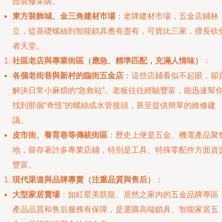
體裝修采購。
東方裝飾城、金三角建材市場
：老牌建材市場，五金店鋪林
立，從基礎螺絲到智能鎖具應有盡有，可貨比三家，擅長砍
者天堂。
社區老店與專業街區（應急、精準匹配，充滿人情味）
：
各個老街巷與新村的臨街五金店
：這些店鋪看似不起眼，卻
解決日常小麻煩的“急救站”。老板往往經驗豐富，能迅速幫
找到那個“奇怪”的螺絲或水管接頭，甚至提供簡單的維修建
議。
皮市街、養育巷等傳統街區
：歷史上便是五金、機電產品聚
地，留存著許多專業店鋪，特別是工具、特殊零配件方面資
豐富。
現代渠道與品牌專賣（注重品質與售后）
：
大型家居賣場
：如紅星美凱龍、居然之家內的五金品牌專區
產品品質和售后服務有保障，是選購高端鎖具、智能家居五