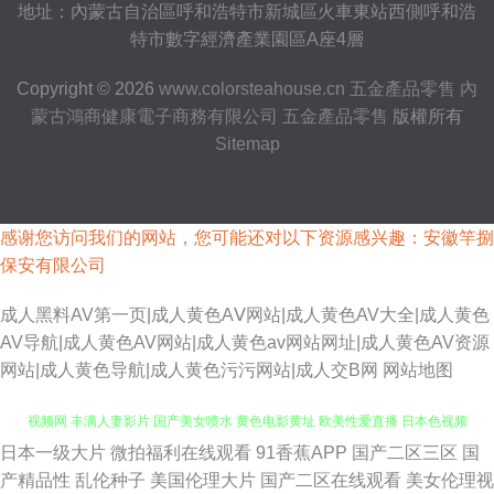
地址：內蒙古自治區呼和浩特市新城區火車東站西側呼和浩
特市數字經濟產業園區A座4層
Copyright © 2026
www.colorsteahouse.cn
五金產品零售
內
蒙古鴻商健康電子商務有限公司
五金產品零售
版權所有
Sitemap
感谢您访问我们的网站，您可能还对以下资源感兴趣：安徽竿捌
保安有限公司
成人黑料AV第一页|成人黄色AⅤ网站|成人黄色AV大全|成人黄色
AV导航|成人黄色AV网站|成人黄色av网站网址|成人黄色AV资源
网站|成人黄色导航|成人黄色污污网站|成人交B网
网站地图
日本一级大片
微拍福利在线观看
91香蕉APP
国产二区三区
国
五月丁香色图 女同肛交动漫 91韩国成人TV Av手机网址 成人看片 成人免费
产精品性
乱伦种子
美国伦理大片
国产二区在线观看
美女伦理视